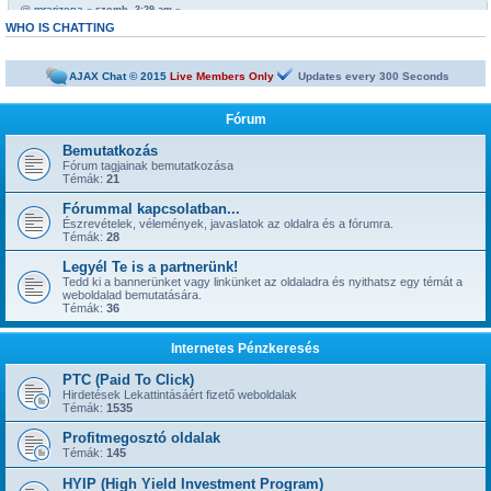
@
mrarizona
« szomb. 3:29 am »
https://netbiznisz.hu/viewtopic.php?t=10652
WHO IS CHATTING
@
mrarizona
« szomb. 3:29 am »
Bobabeten a futtbal vb miatt minden napra jut egy legalább egy freepick
AJAX Chat © 2015
Live Members Only
Updates every
300
Seconds
@
mrarizona
« szomb. 3:28 am »
sziasztok!
Fórum
@
mamus67
« kedd 4:53 pm »
Neked is
Bemutatkozás
Fórum tagjainak bemutatkozása
@
mrarizona
« hétf. 5:51 pm »
Témák:
21
jónapot
Fórummal kapcsolatban...
@
szepbalazs
« kedd 8:22 am »
has started a new topic:
Észrevételek, vélemények, javaslatok az oldalra és a fórumra.
Kickoffboss
Témák:
28
@
Admin
« hétf. 8:49 pm »
Legyél Te is a partnerünk!
has started a new topic:
Újabb 1 év, gyerünk-gyerünk tovább
Tedd ki a bannerünket vagy linkünket az oldaladra és nyithatsz egy témát a
@
szior
weboldalad bemutatására.
« vas. 5:43 pm »
Témák:
36
has started a new topic:
ySense.com
@
Admin
« kedd 9:38 am »
Internetes Pénzkeresés
... igen, IGAZ!!! ... Kész.
@
kavics13
« hétf. 10:48 pm »
PTC (Paid To Click)
Jól jönne egy admin....
Hirdetések Lekattintásáért fizető weboldalak
Témák:
1535
@
mrarizona
« szer. 3:37 pm »
has started a new topic:
BoaBet | Fogadóiroda és online kaszinó
Profitmegosztó oldalak
Témák:
145
@
szepbalazs
« pén. 10:28 pm »
has started a new topic:
22bet
HYIP (High Yield Investment Program)