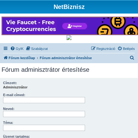
NetBiznisz
GyIK
Szabályzat
Regisztráció
Belépés
K
Fórum kezdőlap
Fórum adminisztrátor értesítése
e
Fórum adminisztrátor értesítése
r
e
Címzett:
Adminisztrátor
s
é
E-mail címed:
s
Neved:
Téma:
Üzenet tartalma: