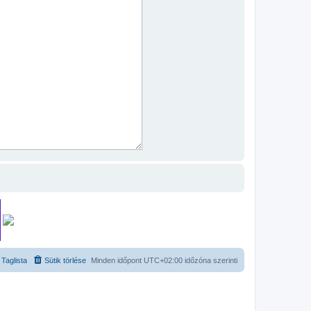
Taglista
Sütik törlése
Minden időpont
UTC+02:00
időzóna szerinti