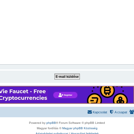
Kapcsolat
A csapat
Powered by
phpBB
® Forum Software © phpBB Limited
Magyar fordítás ©
Magyar phpBB Közösség
Adatvédelmi nyilatkozat
|
Használati feltételek