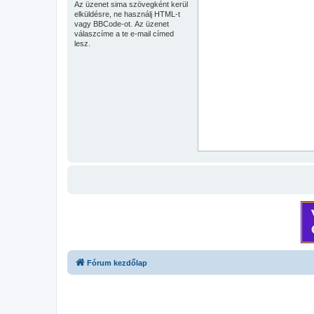
Az üzenet sima szövegként kerül
elküldésre, ne használj HTML-t
vagy BBCode-ot. Az üzenet
válaszcíme a te e-mail címed
lesz.
Fórum kezdőlap