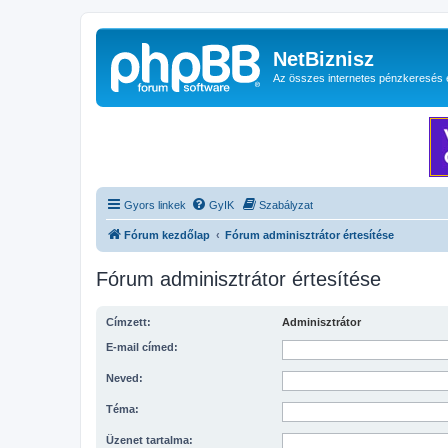
NetBiznisz
Az összes internetes pénzkeresés 
Gyors linkek
GyIK
Szabályzat
Fórum kezdőlap
Fórum adminisztrátor értesítése
Fórum adminisztrátor értesítése
Címzett:
Adminisztrátor
E-mail címed:
Neved:
Téma:
Üzenet tartalma: