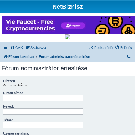
NetBiznisz
GyIK
Szabályzat
Regisztráció
Belépés
K
Fórum kezdőlap
Fórum adminisztrátor értesítése
e
Fórum adminisztrátor értesítése
r
e
Címzett:
Adminisztrátor
s
é
E-mail címed:
s
Neved:
Téma:
Üzenet tartalma: