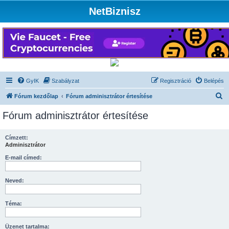
NetBiznisz
GyIK
Szabályzat
Regisztráció
Belépés
K
Fórum kezdőlap
Fórum adminisztrátor értesítése
e
Fórum adminisztrátor értesítése
r
e
Címzett:
Adminisztrátor
s
é
E-mail címed:
s
Neved:
Téma:
Üzenet tartalma: