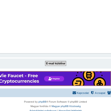
Kapcsolat
A csapat
Powered by
phpBB
® Forum Software © phpBB Limited
Magyar fordítás ©
Magyar phpBB Közösség
Adatvédelmi nyilatkozat
|
Használati feltételek