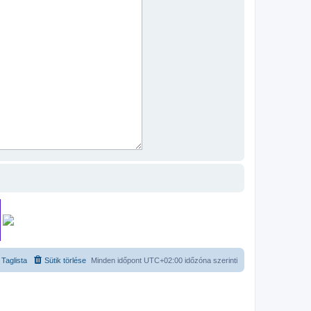
Taglista
Sütik törlése
Minden időpont
UTC+02:00
időzóna szerinti