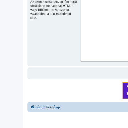
Az üzenet sima szövegként kerül
elküldésre, ne használj HTML-t
vagy BBCode-ot. Az üzenet
válaszcíme a te e-mail címed
lesz.
Fórum kezdőlap