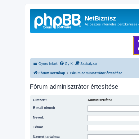
NetBiznisz
Az összes internetes pénzkeresés 
Gyors linkek
GyIK
Szabályzat
Fórum kezdőlap
Fórum adminisztrátor értesítése
Fórum adminisztrátor értesítése
Címzett:
Adminisztrátor
E-mail címed:
Neved:
Téma:
Üzenet tartalma: