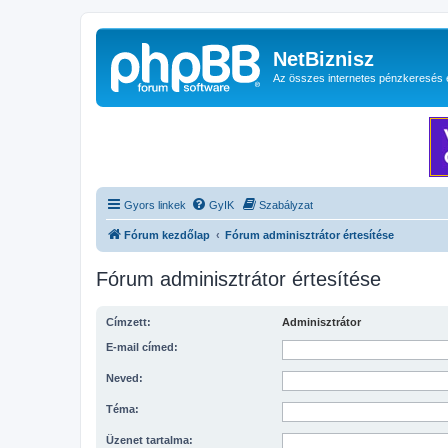
NetBiznisz
Az összes internetes pénzkeresés 
Gyors linkek
GyIK
Szabályzat
Fórum kezdőlap
Fórum adminisztrátor értesítése
Fórum adminisztrátor értesítése
Címzett:
Adminisztrátor
E-mail címed:
Neved:
Téma:
Üzenet tartalma: