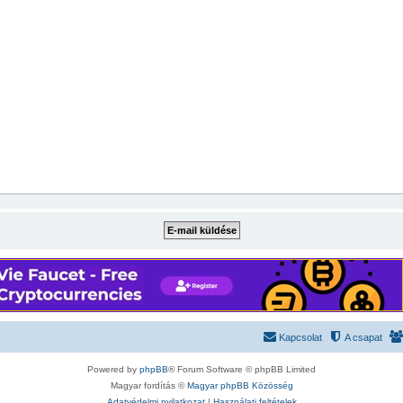
Kapcsolat
A csapat
Powered by
phpBB
® Forum Software © phpBB Limited
Magyar fordítás ©
Magyar phpBB Közösség
Adatvédelmi nyilatkozat
|
Használati feltételek