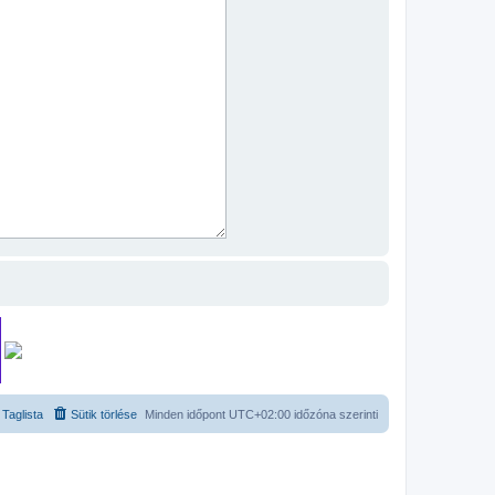
Taglista
Sütik törlése
Minden időpont
UTC+02:00
időzóna szerinti