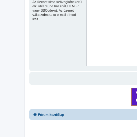
Az üzenet sima szövegként kerül
elküldésre, ne használj HTML-t
vagy BBCode-ot. Az üzenet
válaszcíme a te e-mail címed
lesz.
Fórum kezdőlap