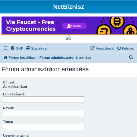
NetBiznisz
GyIK
Szabályzat
Regisztráció
Belépés
K
Fórum kezdőlap
Fórum adminisztrátor értesítése
e
Fórum adminisztrátor értesítése
r
e
Címzett:
Adminisztrátor
s
é
E-mail címed:
s
Neved:
Téma:
Üzenet tartalma: