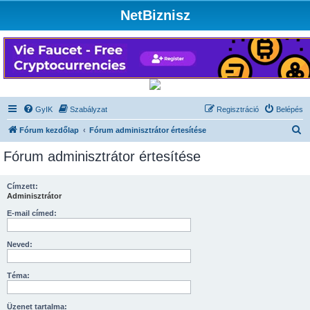
NetBiznisz
GyIK
Szabályzat
Regisztráció
Belépés
K
Fórum kezdőlap
Fórum adminisztrátor értesítése
e
Fórum adminisztrátor értesítése
r
e
Címzett:
Adminisztrátor
s
é
E-mail címed:
s
Neved:
Téma:
Üzenet tartalma: