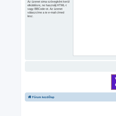
Az üzenet sima szövegként kerül
elküldésre, ne használj HTML-t
vagy BBCode-ot. Az üzenet
válaszcíme a te e-mail címed
lesz.
Fórum kezdőlap