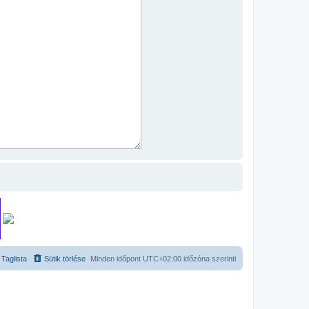
Taglista
Sütik törlése
Minden időpont
UTC+02:00
időzóna szerinti