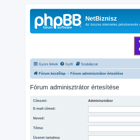
NetBiznisz
Az összes internetes pénzkeresés 
Gyors linkek
GyIK
Szabályzat
Fórum kezdőlap
Fórum adminisztrátor értesítése
Fórum adminisztrátor értesítése
Címzett:
Adminisztrátor
E-mail címed:
Neved:
Téma:
Üzenet tartalma: