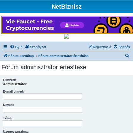
NetBiznisz
GyIK
Szabályzat
Regisztráció
Belépés
K
Fórum kezdőlap
Fórum adminisztrátor értesítése
e
Fórum adminisztrátor értesítése
r
e
Címzett:
Adminisztrátor
s
é
E-mail címed:
s
Neved:
Téma:
Üzenet tartalma: