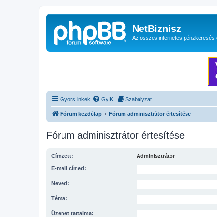
NetBiznisz
Az összes internetes pénzkeresés 
Gyors linkek
GyIK
Szabályzat
Fórum kezdőlap
Fórum adminisztrátor értesítése
Fórum adminisztrátor értesítése
Címzett:
Adminisztrátor
E-mail címed:
Neved:
Téma:
Üzenet tartalma: