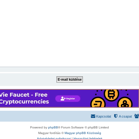
Kapcsolat
A csapat
Powered by
phpBB
® Forum Software © phpBB Limited
Magyar fordítás ©
Magyar phpBB Közösség
Adatvédelmi nyilatkozat
|
Használati feltételek