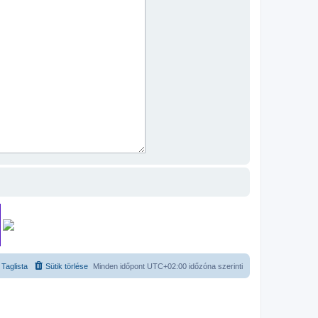
Taglista
Sütik törlése
Minden időpont
UTC+02:00
időzóna szerinti