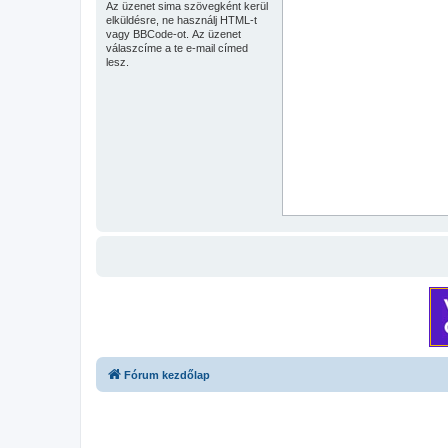
Az üzenet sima szövegként kerül
elküldésre, ne használj HTML-t
vagy BBCode-ot. Az üzenet
válaszcíme a te e-mail címed
lesz.
Fórum kezdőlap