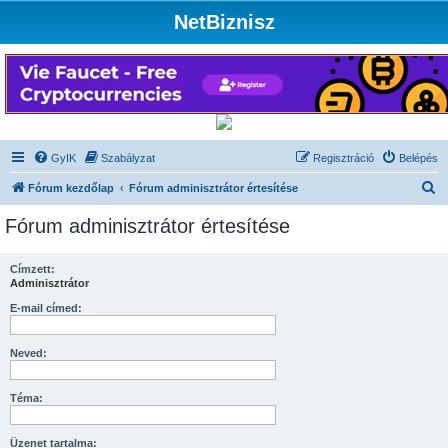
NetBiznisz
GyIK
Szabályzat
Regisztráció
Belépés
K
Fórum kezdőlap
Fórum adminisztrátor értesítése
e
Fórum adminisztrátor értesítése
r
e
Címzett:
Adminisztrátor
s
é
E-mail címed:
s
Neved:
Téma:
Üzenet tartalma: