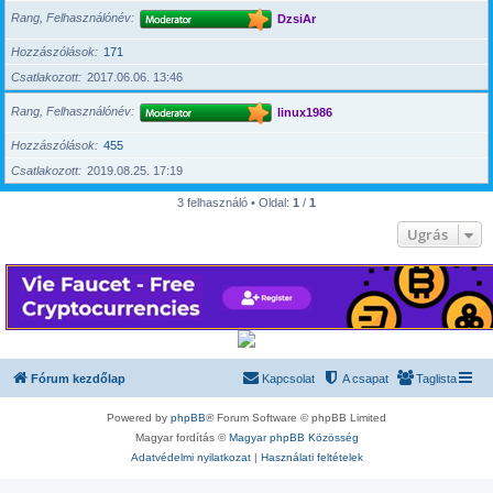
Rang, Felhasználónév
DzsiAr
Hozzászólások
171
Csatlakozott
2017.06.06. 13:46
Rang, Felhasználónév
linux1986
Hozzászólások
455
Csatlakozott
2019.08.25. 17:19
3 felhasználó • Oldal:
1
/
1
Ugrás
Fórum kezdőlap
Kapcsolat
A csapat
Taglista
Powered by
phpBB
® Forum Software © phpBB Limited
Magyar fordítás ©
Magyar phpBB Közösség
Adatvédelmi nyilatkozat
|
Használati feltételek