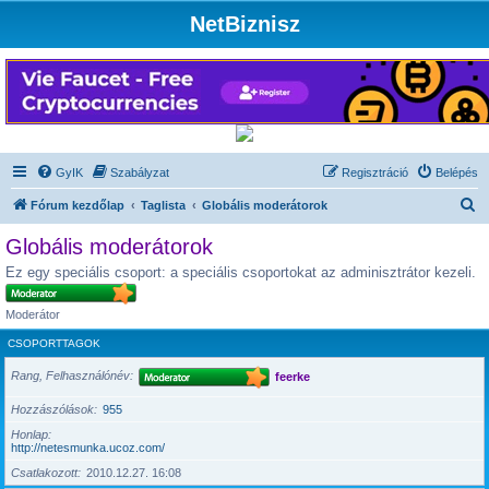
NetBiznisz
GyIK
Szabályzat
Regisztráció
Belépés
K
Fórum kezdőlap
Taglista
Globális moderátorok
e
Globális moderátorok
r
Ez egy speciális csoport: a speciális csoportokat az adminisztrátor kezeli.
e
s
Moderátor
é
CSOPORTTAGOK
s
Rang, Felhasználónév
feerke
Hozzászólások
955
Honlap
http://netesmunka.ucoz.com/
Csatlakozott
2010.12.27. 16:08