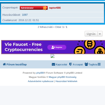
Csoporttagok
raptor666
Hozzászólások
1097
Csatlakozott
2016.12.22. 01:51
2 felhasználó • Oldal:
1
/
1
Ugrás
Fórum kezdőlap
Kapcsolat
A csapat
Taglista
Powered by
phpBB
® Forum Software © phpBB Limited
Magyar fordítás ©
Magyar phpBB Közösség
Adatvédelmi nyilatkozat
|
Használati feltételek