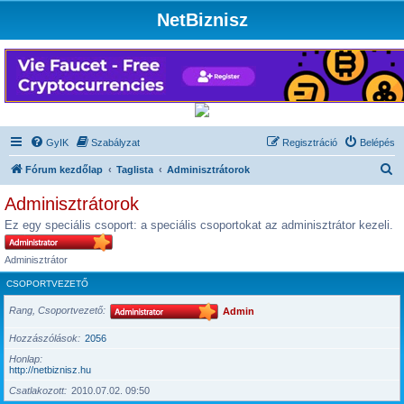
NetBiznisz
GyIK
Szabályzat
Regisztráció
Belépés
K
Fórum kezdőlap
Taglista
Adminisztrátorok
e
Adminisztrátorok
r
Ez egy speciális csoport: a speciális csoportokat az adminisztrátor kezeli.
e
s
Adminisztrátor
é
CSOPORTVEZETŐ
s
Rang, Csoportvezető
Admin
Hozzászólások
2056
Honlap
http://netbiznisz.hu
Csatlakozott
2010.07.02. 09:50