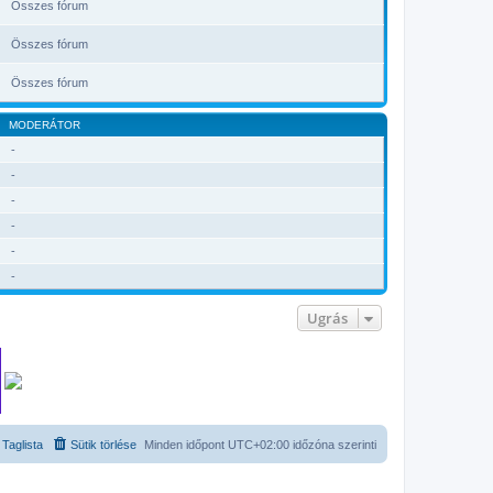
Összes fórum
Összes fórum
Összes fórum
MODERÁTOR
-
-
-
-
-
-
Ugrás
Taglista
Sütik törlése
Minden időpont
UTC+02:00
időzóna szerinti