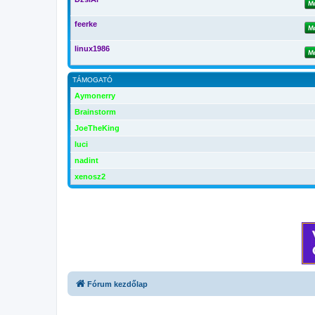
feerke
linux1986
TÁMOGATÓ
Aymonerry
Brainstorm
JoeTheKing
luci
nadint
xenosz2
Fórum kezdőlap