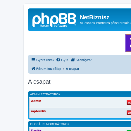
NetBiznisz
Az összes internetes pénzkeresés 
Gyors linkek
GyIK
Szabályzat
Fórum kezdőlap
A csapat
A csapat
ADMINISZTRÁTOROK
Admin
raptor666
GLOBÁLIS MODERÁTOROK
DzsiAr