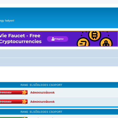
egy helyen!
RANG
ELSŐDLEGES CSOPORT
Adminisztrátorok
Adminisztrátorok
RANG
ELSŐDLEGES CSOPORT