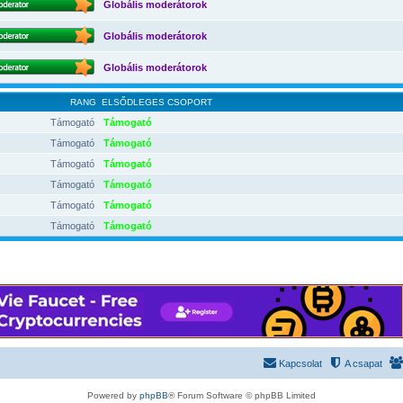
Globális moderátorok
Globális moderátorok
Globális moderátorok
RANG
ELSŐDLEGES CSOPORT
Támogató
Támogató
Támogató
Támogató
Támogató
Támogató
Támogató
Támogató
Támogató
Támogató
Támogató
Támogató
Kapcsolat
A csapat
Powered by
phpBB
® Forum Software © phpBB Limited