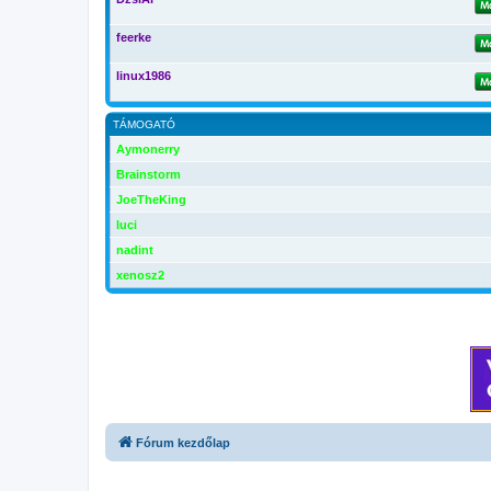
feerke
linux1986
TÁMOGATÓ
Aymonerry
Brainstorm
JoeTheKing
luci
nadint
xenosz2
Fórum kezdőlap