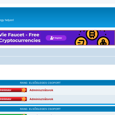
egy helyen!
RANG
ELSŐDLEGES CSOPORT
Adminisztrátorok
Adminisztrátorok
RANG
ELSŐDLEGES CSOPORT