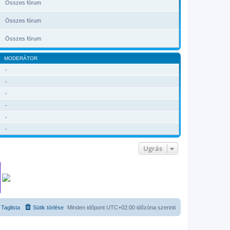
Összes fórum
Összes fórum
Összes fórum
MODERÁTOR
-
-
-
-
-
-
Ugrás
Taglista
Sütik törlése
Minden időpont
UTC+02:00
időzóna szerinti