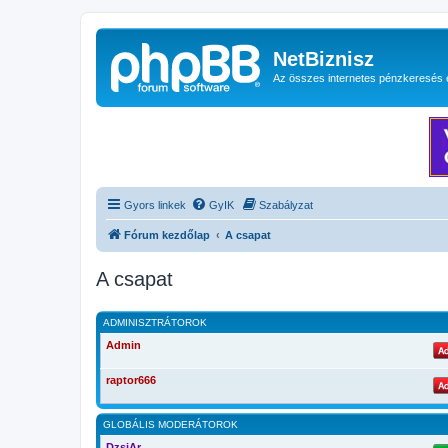
NetBiznisz
Az összes internetes pénzkeresés 
Gyors linkek
GyIK
Szabályzat
Fórum kezdőlap
A csapat
A csapat
ADMINISZTRÁTOROK
Admin
raptor666
GLOBÁLIS MODERÁTOROK
DzsiAr