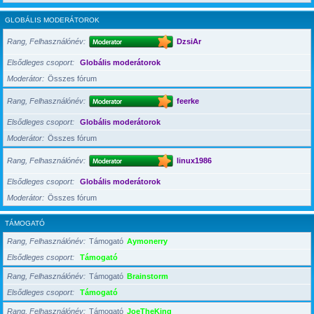
GLOBÁLIS MODERÁTOROK
Rang, Felhasználónév
DzsiAr
Elsődleges csoport
Globális moderátorok
Moderátor
Összes fórum
Rang, Felhasználónév
feerke
Elsődleges csoport
Globális moderátorok
Moderátor
Összes fórum
Rang, Felhasználónév
linux1986
Elsődleges csoport
Globális moderátorok
Moderátor
Összes fórum
TÁMOGATÓ
Rang, Felhasználónév
Támogató
Aymonerry
Elsődleges csoport
Támogató
Rang, Felhasználónév
Támogató
Brainstorm
Elsődleges csoport
Támogató
Rang, Felhasználónév
Támogató
JoeTheKing