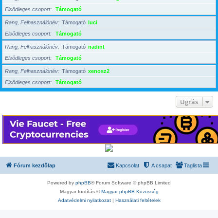
Elsődleges csoport
Támogató
Rang, Felhasználónév
Támogató
luci
Elsődleges csoport
Támogató
Rang, Felhasználónév
Támogató
nadint
Elsődleges csoport
Támogató
Rang, Felhasználónév
Támogató
xenosz2
Elsődleges csoport
Támogató
Ugrás
Fórum kezdőlap
Kapcsolat
A csapat
Taglista
Powered by
phpBB
® Forum Software © phpBB Limited
Magyar fordítás ©
Magyar phpBB Közösség
Adatvédelmi nyilatkozat
|
Használati feltételek