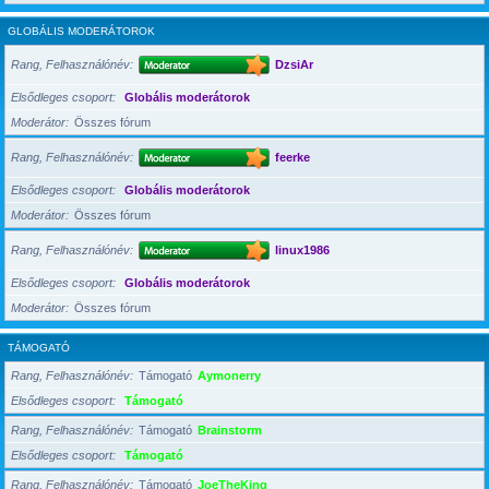
GLOBÁLIS MODERÁTOROK
Rang, Felhasználónév
DzsiAr
Elsődleges csoport
Globális moderátorok
Moderátor
Összes fórum
Rang, Felhasználónév
feerke
Elsődleges csoport
Globális moderátorok
Moderátor
Összes fórum
Rang, Felhasználónév
linux1986
Elsődleges csoport
Globális moderátorok
Moderátor
Összes fórum
TÁMOGATÓ
Rang, Felhasználónév
Támogató
Aymonerry
Elsődleges csoport
Támogató
Rang, Felhasználónév
Támogató
Brainstorm
Elsődleges csoport
Támogató
Rang, Felhasználónév
Támogató
JoeTheKing