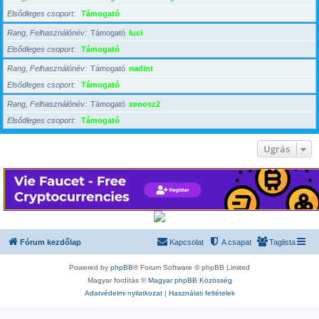
Elsődleges csoport
Támogató
Rang, Felhasználónév
Támogató
luci
Elsődleges csoport
Támogató
Rang, Felhasználónév
Támogató
nadint
Elsődleges csoport
Támogató
Rang, Felhasználónév
Támogató
xenosz2
Elsődleges csoport
Támogató
Ugrás
Fórum kezdőlap
Kapcsolat
A csapat
Taglista
Powered by
phpBB
® Forum Software © phpBB Limited
Magyar fordítás ©
Magyar phpBB Közösség
Adatvédelmi nyilatkozat
|
Használati feltételek