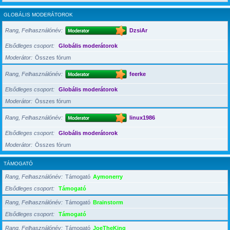
GLOBÁLIS MODERÁTOROK
Rang, Felhasználónév
DzsiAr
Elsődleges csoport
Globális moderátorok
Moderátor
Összes fórum
Rang, Felhasználónév
feerke
Elsődleges csoport
Globális moderátorok
Moderátor
Összes fórum
Rang, Felhasználónév
linux1986
Elsődleges csoport
Globális moderátorok
Moderátor
Összes fórum
TÁMOGATÓ
Rang, Felhasználónév
Támogató
Aymonerry
Elsődleges csoport
Támogató
Rang, Felhasználónév
Támogató
Brainstorm
Elsődleges csoport
Támogató
Rang, Felhasználónév
Támogató
JoeTheKing