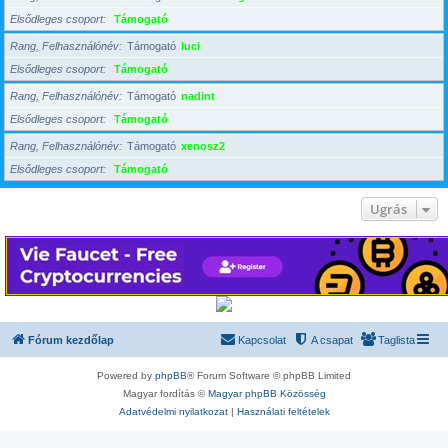
Elsődleges csoport
Támogató
Rang, Felhasználónév
Támogató
luci
Elsődleges csoport
Támogató
Rang, Felhasználónév
Támogató
nadint
Elsődleges csoport
Támogató
Rang, Felhasználónév
Támogató
xenosz2
Elsődleges csoport
Támogató
Ugrás
Fórum kezdőlap
Kapcsolat
A csapat
Taglista
Powered by
phpBB
® Forum Software © phpBB Limited
Magyar fordítás ©
Magyar phpBB Közösség
Adatvédelmi nyilatkozat
|
Használati feltételek