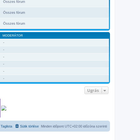
Összes fórum
Összes fórum
Összes fórum
MODERÁTOR
-
-
-
-
-
-
Ugrás
Taglista
Sütik törlése
Minden időpont
UTC+02:00
időzóna szerinti