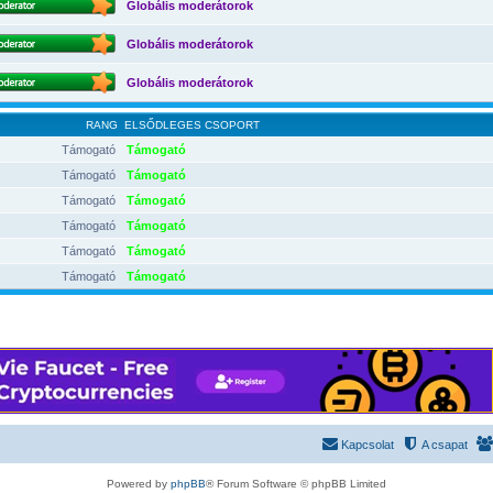
Globális moderátorok
Globális moderátorok
Globális moderátorok
RANG
ELSŐDLEGES CSOPORT
Támogató
Támogató
Támogató
Támogató
Támogató
Támogató
Támogató
Támogató
Támogató
Támogató
Támogató
Támogató
Kapcsolat
A csapat
Powered by
phpBB
® Forum Software © phpBB Limited