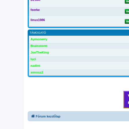
feerke
linux1986
TÁMOGATÓ
Aymonerry
Brainstorm
JoeTheKing
luci
nadint
xenosz2
Fórum kezdőlap