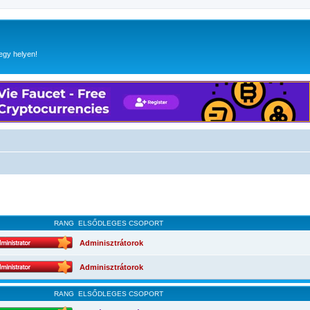
egy helyen!
RANG
ELSŐDLEGES CSOPORT
Adminisztrátorok
Adminisztrátorok
RANG
ELSŐDLEGES CSOPORT