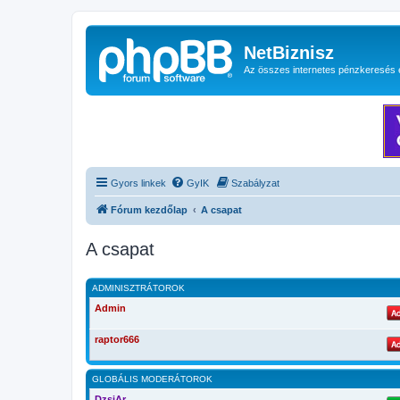
NetBiznisz
Az összes internetes pénzkeresés 
Gyors linkek
GyIK
Szabályzat
Fórum kezdőlap
A csapat
A csapat
ADMINISZTRÁTOROK
Admin
raptor666
GLOBÁLIS MODERÁTOROK
DzsiAr