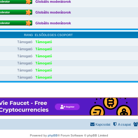
Globális moderátorok
Globális moderátorok
Globális moderátorok
RANG
ELSŐDLEGES CSOPORT
Támogató
Támogató
Támogató
Támogató
Támogató
Támogató
Támogató
Támogató
Támogató
Támogató
Támogató
Támogató
Kapcsolat
A csapat
Powered by
phpBB
® Forum Software © phpBB Limited