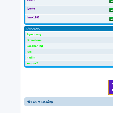
feerke
linux1986
TÁMOGATÓ
Aymonerry
Brainstorm
JoeTheKing
luci
nadint
xenosz2
Fórum kezdőlap