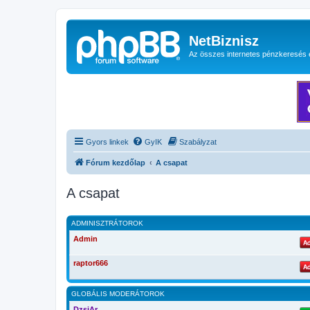
NetBiznisz
Az összes internetes pénzkeresés 
Gyors linkek
GyIK
Szabályzat
Fórum kezdőlap
A csapat
A csapat
ADMINISZTRÁTOROK
Admin
raptor666
GLOBÁLIS MODERÁTOROK
DzsiAr