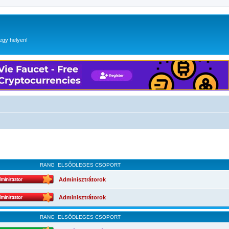
egy helyen!
RANG
ELSŐDLEGES CSOPORT
Adminisztrátorok
Adminisztrátorok
RANG
ELSŐDLEGES CSOPORT