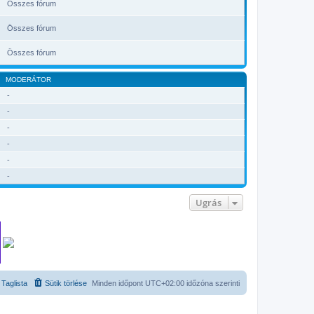
Összes fórum
Összes fórum
Összes fórum
MODERÁTOR
-
-
-
-
-
-
Ugrás
Taglista
Sütik törlése
Minden időpont
UTC+02:00
időzóna szerinti