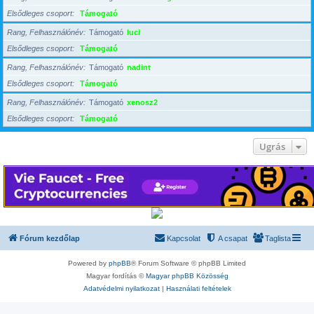
Elsődleges csoport
Támogató
Rang, Felhasználónév
Támogató
luci
Elsődleges csoport
Támogató
Rang, Felhasználónév
Támogató
nadint
Elsődleges csoport
Támogató
Rang, Felhasználónév
Támogató
xenosz2
Elsődleges csoport
Támogató
Ugrás
Fórum kezdőlap
Kapcsolat
A csapat
Taglista
Powered by
phpBB
® Forum Software © phpBB Limited
Magyar fordítás ©
Magyar phpBB Közösség
Adatvédelmi nyilatkozat
|
Használati feltételek