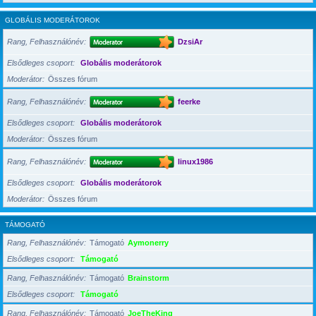
GLOBÁLIS MODERÁTOROK
Rang, Felhasználónév
DzsiAr
Elsődleges csoport
Globális moderátorok
Moderátor
Összes fórum
Rang, Felhasználónév
feerke
Elsődleges csoport
Globális moderátorok
Moderátor
Összes fórum
Rang, Felhasználónév
linux1986
Elsődleges csoport
Globális moderátorok
Moderátor
Összes fórum
TÁMOGATÓ
Rang, Felhasználónév
Támogató
Aymonerry
Elsődleges csoport
Támogató
Rang, Felhasználónév
Támogató
Brainstorm
Elsődleges csoport
Támogató
Rang, Felhasználónév
Támogató
JoeTheKing