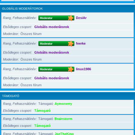
GLOBÁLIS MODERÁTOROK
Rang, Felhasználónév
DzsiAr
Elsődleges csoport
Globális moderátorok
Moderátor
Összes fórum
Rang, Felhasználónév
feerke
Elsődleges csoport
Globális moderátorok
Moderátor
Összes fórum
Rang, Felhasználónév
linux1986
Elsődleges csoport
Globális moderátorok
Moderátor
Összes fórum
TÁMOGATÓ
Rang, Felhasználónév
Támogató
Aymonerry
Elsődleges csoport
Támogató
Rang, Felhasználónév
Támogató
Brainstorm
Elsődleges csoport
Támogató
Rang, Felhasználónév
Támogató
JoeTheKing