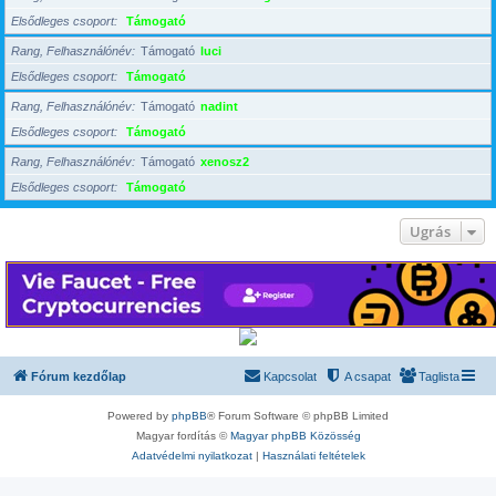
Elsődleges csoport
Támogató
Rang, Felhasználónév
Támogató
luci
Elsődleges csoport
Támogató
Rang, Felhasználónév
Támogató
nadint
Elsődleges csoport
Támogató
Rang, Felhasználónév
Támogató
xenosz2
Elsődleges csoport
Támogató
Ugrás
Fórum kezdőlap
Kapcsolat
A csapat
Taglista
Powered by
phpBB
® Forum Software © phpBB Limited
Magyar fordítás ©
Magyar phpBB Közösség
Adatvédelmi nyilatkozat
|
Használati feltételek