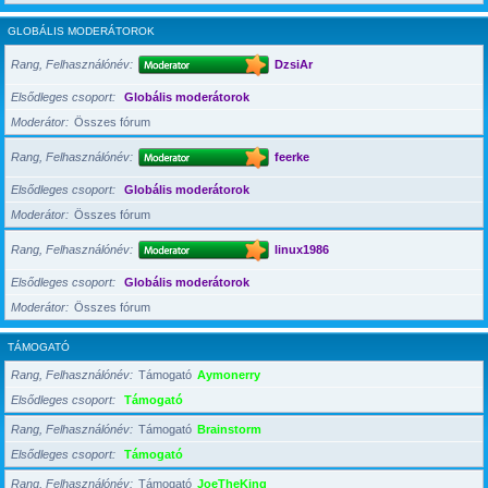
GLOBÁLIS MODERÁTOROK
Rang, Felhasználónév
DzsiAr
Elsődleges csoport
Globális moderátorok
Moderátor
Összes fórum
Rang, Felhasználónév
feerke
Elsődleges csoport
Globális moderátorok
Moderátor
Összes fórum
Rang, Felhasználónév
linux1986
Elsődleges csoport
Globális moderátorok
Moderátor
Összes fórum
TÁMOGATÓ
Rang, Felhasználónév
Támogató
Aymonerry
Elsődleges csoport
Támogató
Rang, Felhasználónév
Támogató
Brainstorm
Elsődleges csoport
Támogató
Rang, Felhasználónév
Támogató
JoeTheKing