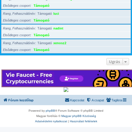
Elsődleges csoport
Támogató
Rang, Felhasználónév
Támogató
luci
Elsődleges csoport
Támogató
Rang, Felhasználónév
Támogató
nadint
Elsődleges csoport
Támogató
Rang, Felhasználónév
Támogató
xenosz2
Elsődleges csoport
Támogató
Ugrás
Fórum kezdőlap
Kapcsolat
A csapat
Taglista
Powered by
phpBB
® Forum Software © phpBB Limited
Magyar fordítás ©
Magyar phpBB Közösség
Adatvédelmi nyilatkozat
|
Használati feltételek