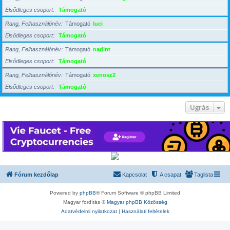
Elsődleges csoport
Támogató
Rang, Felhasználónév
Támogató
luci
Elsődleges csoport
Támogató
Rang, Felhasználónév
Támogató
nadint
Elsődleges csoport
Támogató
Rang, Felhasználónév
Támogató
xenosz2
Elsődleges csoport
Támogató
Ugrás
Fórum kezdőlap
Kapcsolat
A csapat
Taglista
Powered by
phpBB
® Forum Software © phpBB Limited
Magyar fordítás ©
Magyar phpBB Közösség
Adatvédelmi nyilatkozat
|
Használati feltételek