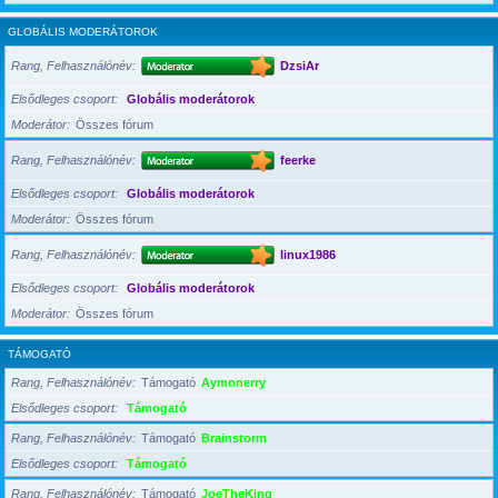
GLOBÁLIS MODERÁTOROK
Rang, Felhasználónév
DzsiAr
Elsődleges csoport
Globális moderátorok
Moderátor
Összes fórum
Rang, Felhasználónév
feerke
Elsődleges csoport
Globális moderátorok
Moderátor
Összes fórum
Rang, Felhasználónév
linux1986
Elsődleges csoport
Globális moderátorok
Moderátor
Összes fórum
TÁMOGATÓ
Rang, Felhasználónév
Támogató
Aymonerry
Elsődleges csoport
Támogató
Rang, Felhasználónév
Támogató
Brainstorm
Elsődleges csoport
Támogató
Rang, Felhasználónév
Támogató
JoeTheKing