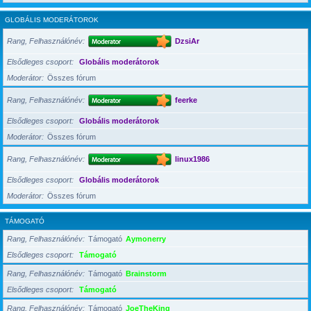
GLOBÁLIS MODERÁTOROK
Rang, Felhasználónév
DzsiAr
Elsődleges csoport
Globális moderátorok
Moderátor
Összes fórum
Rang, Felhasználónév
feerke
Elsődleges csoport
Globális moderátorok
Moderátor
Összes fórum
Rang, Felhasználónév
linux1986
Elsődleges csoport
Globális moderátorok
Moderátor
Összes fórum
TÁMOGATÓ
Rang, Felhasználónév
Támogató
Aymonerry
Elsődleges csoport
Támogató
Rang, Felhasználónév
Támogató
Brainstorm
Elsődleges csoport
Támogató
Rang, Felhasználónév
Támogató
JoeTheKing