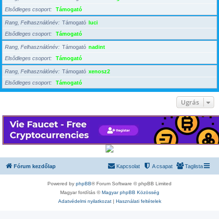
Elsődleges csoport
Támogató
Rang, Felhasználónév
Támogató
luci
Elsődleges csoport
Támogató
Rang, Felhasználónév
Támogató
nadint
Elsődleges csoport
Támogató
Rang, Felhasználónév
Támogató
xenosz2
Elsődleges csoport
Támogató
Ugrás
Fórum kezdőlap
Kapcsolat
A csapat
Taglista
Powered by
phpBB
® Forum Software © phpBB Limited
Magyar fordítás ©
Magyar phpBB Közösség
Adatvédelmi nyilatkozat
|
Használati feltételek