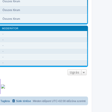
Összes fórum
Összes fórum
Összes fórum
MODERÁTOR
-
-
-
-
-
-
Ugrás
Taglista
Sütik törlése
Minden időpont
UTC+02:00
időzóna szerinti