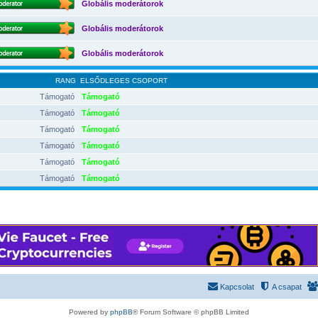
Globális moderátorok
Globális moderátorok
Globális moderátorok
RANG
ELSŐDLEGES CSOPORT
Támogató
Támogató
Támogató
Támogató
Támogató
Támogató
Támogató
Támogató
Támogató
Támogató
Támogató
Támogató
Kapcsolat
A csapat
Powered by
phpBB
® Forum Software © phpBB Limited