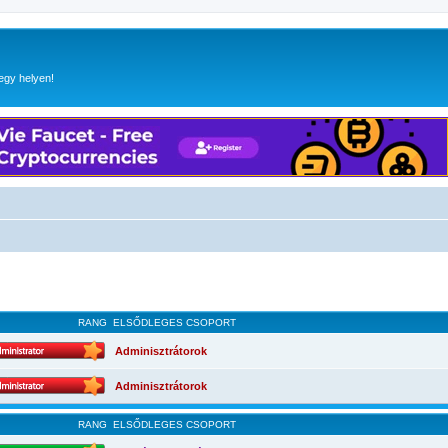
egy helyen!
RANG
ELSŐDLEGES CSOPORT
Adminisztrátorok
Adminisztrátorok
RANG
ELSŐDLEGES CSOPORT