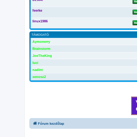
feerke
linux1986
TÁMOGATÓ
Aymonerry
Brainstorm
JoeTheKing
luci
nadint
xenosz2
Fórum kezdőlap