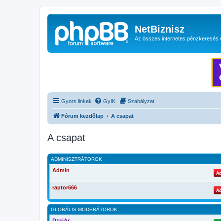
NetBiznisz
Az összes internetes pénzkeresés 
Gyors linkek
GyIK
Szabályzat
Fórum kezdőlap
A csapat
A csapat
ADMINISZTRÁTOROK
Admin
raptor666
GLOBÁLIS MODERÁTOROK
DzsiAr