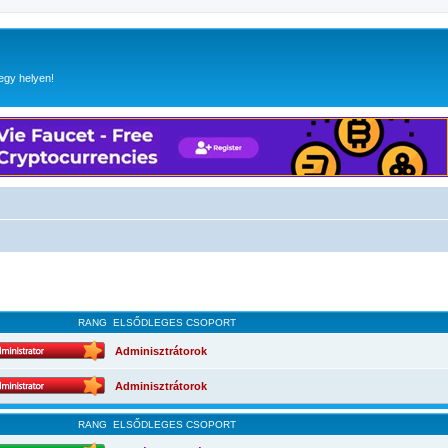
egy helyen!
RANG
ELSŐDLEGES CSOPORT
Adminisztrátorok
Adminisztrátorok
RANG
ELSŐDLEGES CSOPORT