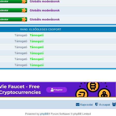
Globális moderátorok
Globális moderátorok
Globális moderátorok
RANG
ELSŐDLEGES CSOPORT
Támogató
Támogató
Támogató
Támogató
Támogató
Támogató
Támogató
Támogató
Támogató
Támogató
Támogató
Támogató
Kapcsolat
A csapat
Powered by
phpBB
® Forum Software © phpBB Limited