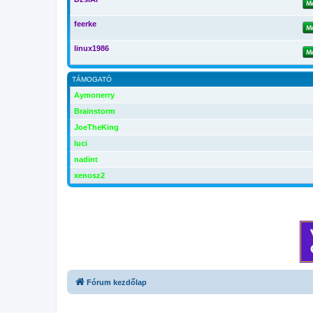
feerke
linux1986
TÁMOGATÓ
Aymonerry
Brainstorm
JoeTheKing
luci
nadint
xenosz2
Fórum kezdőlap