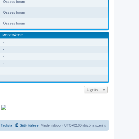
Összes fórum
Összes fórum
Összes fórum
MODERÁTOR
-
-
-
-
-
-
Ugrás
Taglista
Sütik törlése
Minden időpont
UTC+02:00
időzóna szerinti