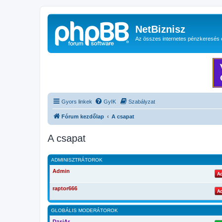
NetBiznisz
Az összes internetes pénzkeresés 
Gyors linkek
GyIK
Szabályzat
Fórum kezdőlap
A csapat
A csapat
ADMINISZTRÁTOROK
Admin
raptor666
GLOBÁLIS MODERÁTOROK
DzsiAr