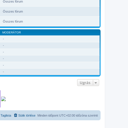
Összes fórum
Összes fórum
Összes fórum
MODERÁTOR
-
-
-
-
-
-
Ugrás
Taglista
Sütik törlése
Minden időpont
UTC+02:00
időzóna szerinti