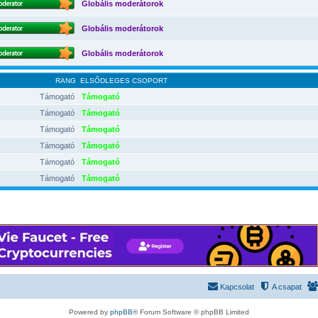
Globális moderátorok
Globális moderátorok
Globális moderátorok
RANG
ELSŐDLEGES CSOPORT
Támogató
Támogató
Támogató
Támogató
Támogató
Támogató
Támogató
Támogató
Támogató
Támogató
Támogató
Támogató
Kapcsolat
A csapat
Powered by
phpBB
® Forum Software © phpBB Limited