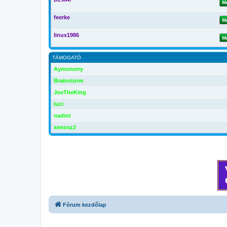
feerke
linux1986
TÁMOGATÓ
Aymonerry
Brainstorm
JoeTheKing
luci
nadint
xenosz2
Fórum kezdőlap