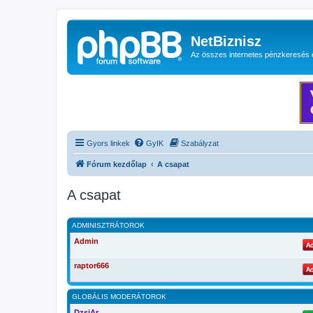
NetBiznisz
Az összes internetes pénzkeresés 
Gyors linkek
GyIK
Szabályzat
Fórum kezdőlap
A csapat
A csapat
ADMINISZTRÁTOROK
Admin
raptor666
GLOBÁLIS MODERÁTOROK
DzsiAr