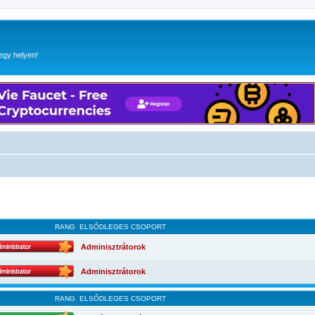
egy helyen!
RANG
ELSŐDLEGES CSOPORT
Adminisztrátorok
Adminisztrátorok
RANG
ELSŐDLEGES CSOPORT