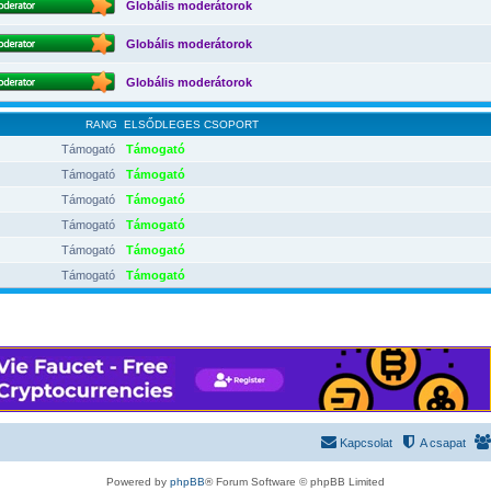
Globális moderátorok
Globális moderátorok
Globális moderátorok
RANG
ELSŐDLEGES CSOPORT
Támogató
Támogató
Támogató
Támogató
Támogató
Támogató
Támogató
Támogató
Támogató
Támogató
Támogató
Támogató
Kapcsolat
A csapat
Powered by
phpBB
® Forum Software © phpBB Limited