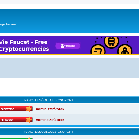
egy helyen!
RANG
ELSŐDLEGES CSOPORT
Adminisztrátorok
Adminisztrátorok
RANG
ELSŐDLEGES CSOPORT