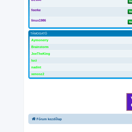
feerke
linux1986
TÁMOGATÓ
Aymonerry
Brainstorm
JoeTheKing
luci
nadint
xenosz2
Fórum kezdőlap