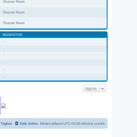
Összes fórum
Összes fórum
Összes fórum
MODERÁTOR
-
-
-
-
-
-
Ugrás
Taglista
Sütik törlése
Minden időpont
UTC+02:00
időzóna szerinti