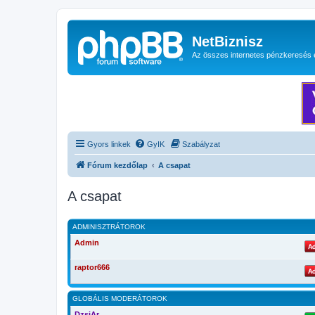
NetBiznisz
Az összes internetes pénzkeresés 
Gyors linkek
GyIK
Szabályzat
Fórum kezdőlap
A csapat
A csapat
ADMINISZTRÁTOROK
Admin
raptor666
GLOBÁLIS MODERÁTOROK
DzsiAr