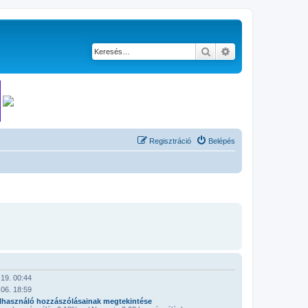
Keresés
Részletes keresés
Regisztráció
Belépés
19. 00:44
06. 18:59
lhasználó hozzászólásainak megtekintése