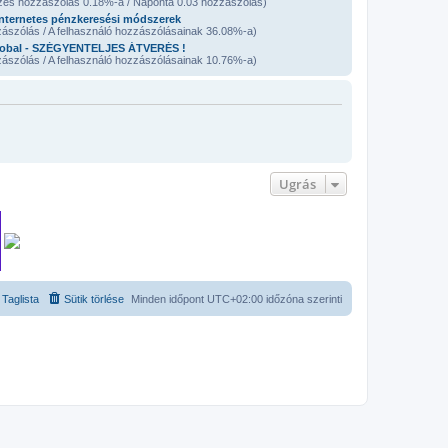
zes hozzászólás 0.18%-a / Naponta 0.03 hozzászólás)
nternetes pénzkeresési módszerek
ászólás / A felhasználó hozzászólásainak 36.08%-a)
obal - SZÉGYENTELJES ÁTVERÉS !
ászólás / A felhasználó hozzászólásainak 10.76%-a)
Ugrás
Taglista
Sütik törlése
Minden időpont
UTC+02:00
időzóna szerinti