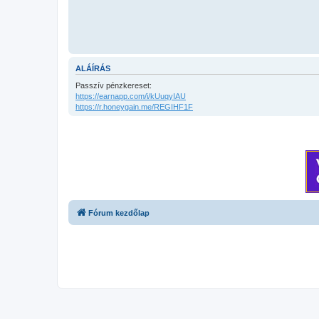
ALÁÍRÁS
Passzív pénzkereset:
https://earnapp.com/i/kUuqyIAU
https://r.honeygain.me/REGIHF1F
Fórum kezdőlap