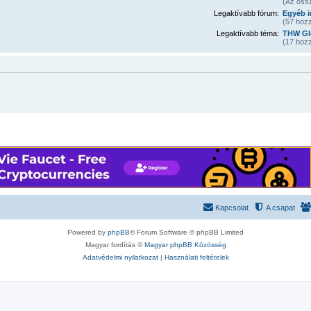
(Az öss
Legaktívabb fórum:
Egyéb i
(57 hozz
Legaktívabb téma:
THW Gl
(17 hozz
Kapcsolat
A csapat
Powered by
phpBB
® Forum Software © phpBB Limited
Magyar fordítás ©
Magyar phpBB Közösség
Adatvédelmi nyilatkozat
|
Használati feltételek