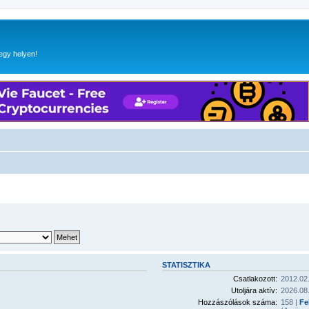
egy helyen!
STATISZTIKA
Csatlakozott:
2012.02.
Utoljára aktív:
2026.08.
Hozzászólások száma:
158 |
Fe