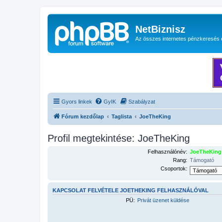
NetBiznisz
Az összes internetes pénzkeresés 
Gyors linkek
GyIK
Szabályzat
Fórum kezdőlap
Taglista
JoeTheKing
Profil megtekintése: JoeTheKing
Felhasználónév:
JoeTheKing
Rang:
Támogató
Csoportok:
KAPCSOLAT FELVÉTELE JOETHEKING FELHASZNÁLÓVAL
PÜ:
Privát üzenet küldése