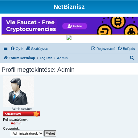
NetBiznisz
GyIK
Szabályzat
Regisztráció
Belépés
K
Fórum kezdőlap
Taglista
Admin
e
Profil megtekintése: Admin
r
e
s
é
s
Adminisztrátor
Felhasználónév:
Admin
Csoportok: