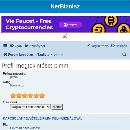
NetBiznisz
GyIK
Szabályzat
Regisztráció
Belépés
K
Fórum kezdőlap
Taglista
pimmi
e
Profil megtekintése: pimmi
r
Felhasználónév:
e
pimmi
Rang:
s
Fanatikus
é
s
Csoportok:
KAPCSOLAT FELVÉTELE PIMMI FELHASZNÁLÓVAL
PÜ:
Privát üzenet küldése