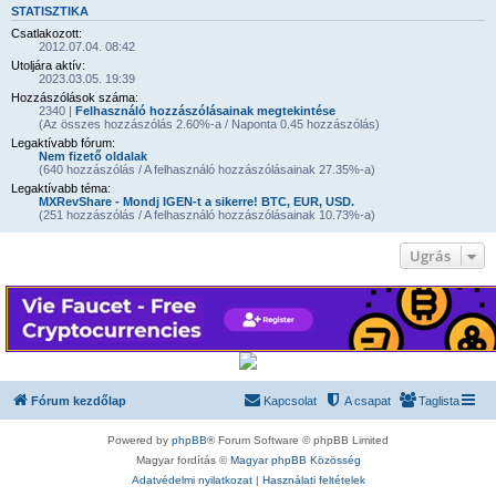
STATISZTIKA
Csatlakozott:
2012.07.04. 08:42
Utoljára aktív:
2023.03.05. 19:39
Hozzászólások száma:
2340 |
Felhasználó hozzászólásainak megtekintése
(Az összes hozzászólás 2.60%-a / Naponta 0.45 hozzászólás)
Legaktívabb fórum:
Nem fizető oldalak
(640 hozzászólás / A felhasználó hozzászólásainak 27.35%-a)
Legaktívabb téma:
MXRevShare - Mondj IGEN-t a sikerre! BTC, EUR, USD.
(251 hozzászólás / A felhasználó hozzászólásainak 10.73%-a)
Ugrás
Fórum kezdőlap
Kapcsolat
A csapat
Taglista
Powered by
phpBB
® Forum Software © phpBB Limited
Magyar fordítás ©
Magyar phpBB Közösség
Adatvédelmi nyilatkozat
|
Használati feltételek