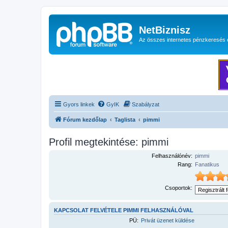
NetBiznisz
Az összes internetes pénzkeresés 
Gyors linkek
GyIK
Szabályzat
Fórum kezdőlap
Taglista
pimmi
Profil megtekintése: pimmi
Felhasználónév:
pimmi
Rang:
Fanatikus
Csoportok:
KAPCSOLAT FELVÉTELE PIMMI FELHASZNÁLÓVAL
PÜ:
Privát üzenet küldése