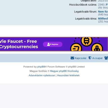
Utoljára aktív:
2023.03.
Hozzászólások száma:
2340 |
F
(Az öss
Legaktívabb fórum:
Nem fiz
(640 hoz
Legaktívabb téma:
MXRevSh
(251 hoz
Kapcsolat
A csapat
Powered by
phpBB
® Forum Software © phpBB Limited
Magyar fordítás ©
Magyar phpBB Közösség
Adatvédelmi nyilatkozat
|
Használati feltételek