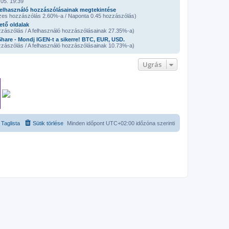
05. 19:39
elhasználó hozzászólásainak megtekintése
zes hozzászólás 2.60%-a / Naponta 0.45 hozzászólás)
ető oldalak
zászólás / A felhasználó hozzászólásainak 27.35%-a)
are - Mondj IGEN-t a sikerre! BTC, EUR, USD.
zászólás / A felhasználó hozzászólásainak 10.73%-a)
Ugrás
Taglista
Sütik törlése
Minden időpont
UTC+02:00
időzóna szerinti