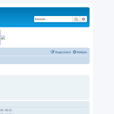
Keresés
Részletes keresés
Regisztráció
Belépés
04. 08:42