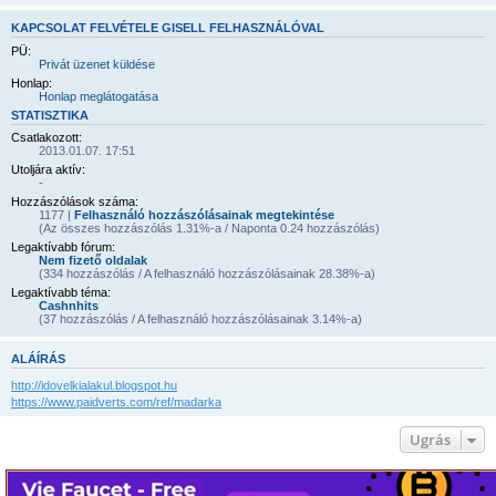
KAPCSOLAT FELVÉTELE GISELL FELHASZNÁLÓVAL
PÜ:
Privát üzenet küldése
Honlap:
Honlap meglátogatása
STATISZTIKA
Csatlakozott:
2013.01.07. 17:51
Utoljára aktív:
-
Hozzászólások száma:
1177 |
Felhasználó hozzászólásainak megtekintése
(Az összes hozzászólás 1.31%-a / Naponta 0.24 hozzászólás)
Legaktívabb fórum:
Nem fizető oldalak
(334 hozzászólás / A felhasználó hozzászólásainak 28.38%-a)
Legaktívabb téma:
Cashnhits
(37 hozzászólás / A felhasználó hozzászólásainak 3.14%-a)
ALÁÍRÁS
http://idovelkialakul.blogspot.hu
https://www.paidverts.com/ref/madarka
Ugrás