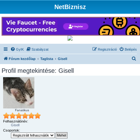
NetBiznisz
GyIK
Szabályzat
Regisztráció
Belépés
K
Fórum kezdőlap
Taglista
Gisell
e
Profil megtekintése: Gisell
r
e
s
é
s
Fanatikus
Felhasználónév:
Gisell
Csoportok: