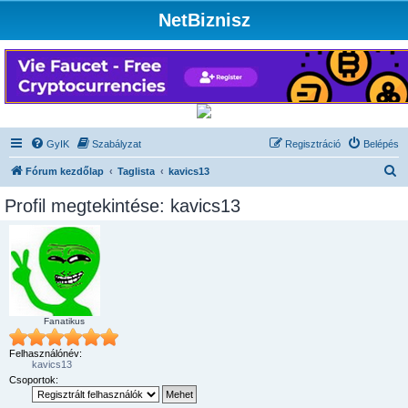
NetBiznisz
GyIK
Szabályzat
Regisztráció
Belépés
K
Fórum kezdőlap
Taglista
kavics13
e
Profil megtekintése: kavics13
r
e
s
é
s
Fanatikus
Felhasználónév:
kavics13
Csoportok: