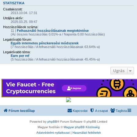
STATISZTIKA
Csatlakozott:
2013.10.04. 17:31
Utoljára aktív:
2025.03.25. 09:47
Hozzászólások száma:
11 |
Felhasználó hozzászólásainak megtekintése
(Az összes hozzászólás 0.01%-a / Naponta 0.00 hozzászólás)
Legaktívabb fórum:
Egyéb internetes pénzkeresési módszerek
(7 hozzászólás / A felhasználó hozzászólásainak 63.64%-a)
Legaktívabb téma:
Earn per ref
(5 hozzászólás / A felhasználó hozzászólásainak 45.45%-a)
Ugrás
Fórum kezdőlap
Kapcsolat
A csapat
Taglista
Powered by
phpBB
® Forum Software © phpBB Limited
Magyar fordítás ©
Magyar phpBB Közösség
Adatvédelmi nyilatkozat
|
Használati feltételek