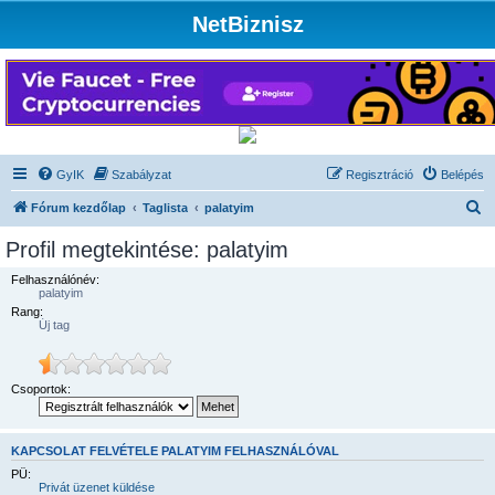
NetBiznisz
GyIK
Szabályzat
Regisztráció
Belépés
K
Fórum kezdőlap
Taglista
palatyim
e
Profil megtekintése: palatyim
r
Felhasználónév:
e
palatyim
Rang:
s
Új tag
é
s
Csoportok:
KAPCSOLAT FELVÉTELE PALATYIM FELHASZNÁLÓVAL
PÜ:
Privát üzenet küldése