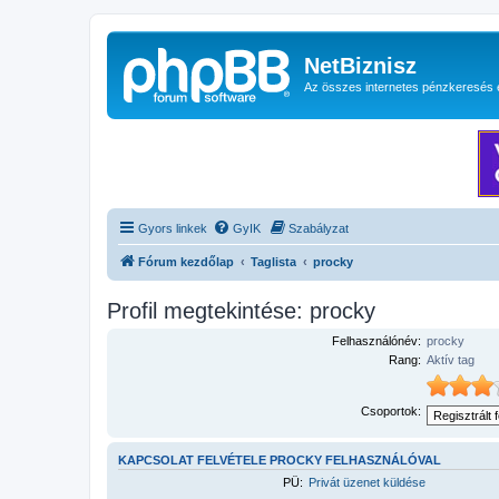
NetBiznisz
Az összes internetes pénzkeresés 
Gyors linkek
GyIK
Szabályzat
Fórum kezdőlap
Taglista
procky
Profil megtekintése: procky
Felhasználónév:
procky
Rang:
Aktív tag
Csoportok:
KAPCSOLAT FELVÉTELE PROCKY FELHASZNÁLÓVAL
PÜ:
Privát üzenet küldése