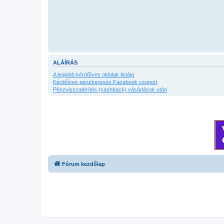
ALÁÍRÁS
A legjobb kérdőíves oldalak listája
Kérdőíves pénzkeresés Facebook csoport
Pénzvisszatérítés (cashback) vásárlások után
Fórum kezdőlap