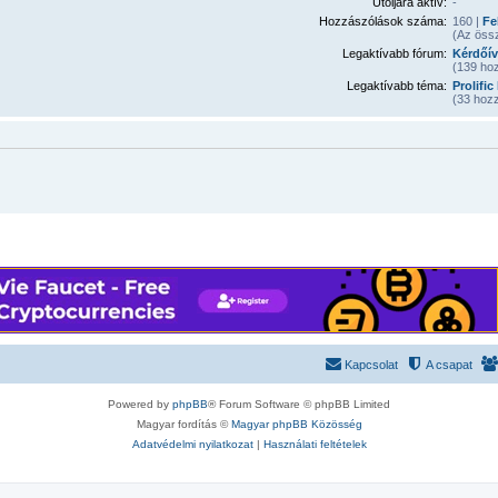
Utoljára aktív:
-
Hozzászólások száma:
160 |
Fe
(Az öss
Legaktívabb fórum:
Kérdőív
(139 hoz
Legaktívabb téma:
Prolific
(33 hozz
Kapcsolat
A csapat
Powered by
phpBB
® Forum Software © phpBB Limited
Magyar fordítás ©
Magyar phpBB Közösség
Adatvédelmi nyilatkozat
|
Használati feltételek