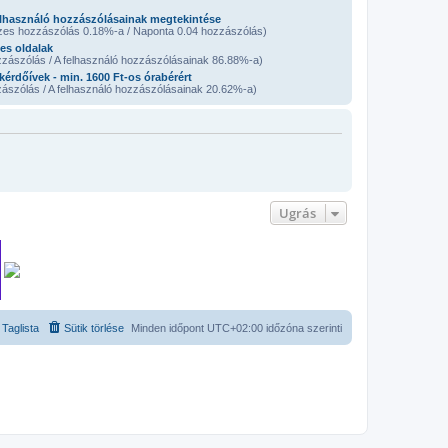
lhasználó hozzászólásainak megtekintése
zes hozzászólás 0.18%-a / Naponta 0.04 hozzászólás)
es oldalak
zászólás / A felhasználó hozzászólásainak 86.88%-a)
 kérdőívek - min. 1600 Ft-os órabérért
ászólás / A felhasználó hozzászólásainak 20.62%-a)
Ugrás
Taglista
Sütik törlése
Minden időpont
UTC+02:00
időzóna szerinti