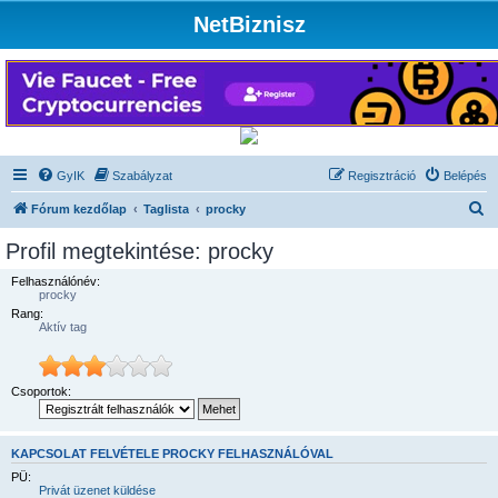
NetBiznisz
GyIK
Szabályzat
Regisztráció
Belépés
K
Fórum kezdőlap
Taglista
procky
e
Profil megtekintése: procky
r
Felhasználónév:
e
procky
Rang:
s
Aktív tag
é
s
Csoportok:
KAPCSOLAT FELVÉTELE PROCKY FELHASZNÁLÓVAL
PÜ:
Privát üzenet küldése