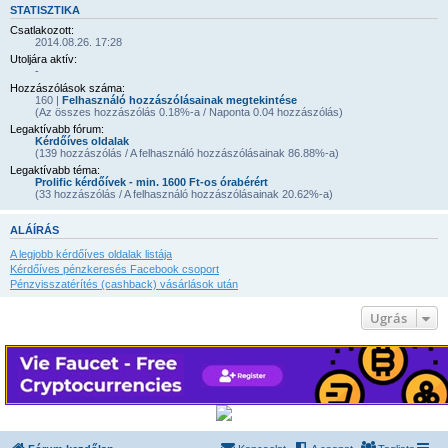
STATISZTIKA
Csatlakozott:
2014.08.26. 17:28
Utoljára aktív:
-
Hozzászólások száma:
160 |
Felhasználó hozzászólásainak megtekintése
(Az összes hozzászólás 0.18%-a / Naponta 0.04 hozzászólás)
Legaktívabb fórum:
Kérdőíves oldalak
(139 hozzászólás / A felhasználó hozzászólásainak 86.88%-a)
Legaktívabb téma:
Prolific kérdőívek - min. 1600 Ft-os órabérért
(33 hozzászólás / A felhasználó hozzászólásainak 20.62%-a)
ALÁÍRÁS
A legjobb kérdőíves oldalak listája
Kérdőíves pénzkeresés Facebook csoport
Pénzvisszatérítés (cashback) vásárlások után
Ugrás