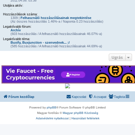
2011.04.08. 03:38
Utoljára aktív:
-
Hozzászólások száma:
1309 |
Felhasználó hozzászólásainak megtekintése
(Az összes hozzászólás 1.46%-a / Naponta 0.23 hozzászólás)
Legaktívabb fórum:
Archív
(603 hozzászólás / A felhasználó hozzászólásainak 46.07%-a)
Legaktívabb téma:
Buxify, Buxjunction - szenvednek... :/
(585 hozzászólás / A felhasználó hozzászólásainak 44.69%-a)
Ugrás
Fórum kezdőlap
Kapcsolat
A csapat
Taglista
Powered by
phpBB
® Forum Software © phpBB Limited
Magyar fordítás ©
Magyar phpBB Közösség
Adatvédelmi nyilatkozat
|
Használati feltételek