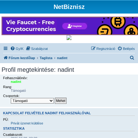
NetBiznisz
GyIK
Szabályzat
Regisztráció
Belépés
K
Fórum kezdőlap
Taglista
nadint
e
Profil megtekintése: nadint
r
Felhasználónév:
e
nadint
Rang:
s
Támogató
é
Csoportok:
s
KAPCSOLAT FELVÉTELE NADINT FELHASZNÁLÓVAL
PÜ:
Privát üzenet küldése
STATISZTIKA
Csatlakozott: