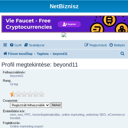
NetBiznisz
GyIK
Szabályzat
Regisztráció
Belépés
K
Fórum kezdőlap
Taglista
beyond11
e
Profil megtekintése: beyond11
r
Felhasználónév:
e
beyond11
Rang:
s
Új tag
é
s
Csoportok:
Érdeklődési kör:
sem, seo, PPC, keresőoptimalizálás, online marketing, webshop SEO, eCommerce
trendek
Foglalkozás:
Online marketing expert