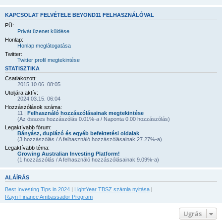
KAPCSOLAT FELVÉTELE BEYOND11 FELHASZNÁLÓVAL
PÜ:
Privát üzenet küldése
Honlap:
Honlap meglátogatása
Twitter:
Twitter profil megtekintése
STATISZTIKA
Csatlakozott:
2015.10.06. 08:05
Utoljára aktív:
2024.03.15. 06:04
Hozzászólások száma:
11 |
Felhasználó hozzászólásainak megtekintése
(Az összes hozzászólás 0.01%-a / Naponta 0.00 hozzászólás)
Legaktívabb fórum:
Bányász, duplázó és egyéb befektetési oldalak
(3 hozzászólás / A felhasználó hozzászólásainak 27.27%-a)
Legaktívabb téma:
Growing Australian Investing Platform!
(1 hozzászólás / A felhasználó hozzászólásainak 9.09%-a)
ALÁÍRÁS
Best Investing Tips in 2024
|
LightYear TBSZ számla nyitása
|
Rayn Finance Ambassador Program
Ugrás