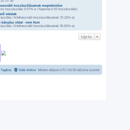
10. 07:36
használó hozzászólásainak megtekintése
zes hozzászólás 0.07%-a / Naponta 0.02 hozzászólás)
ető oldalak
ászólás / A felhasználó hozzászólásainak 70.15%-a)
 bányász oldal - nem fizet
ászólás / A felhasználó hozzászólásainak 35.82%-a)
Ugrás
Taglista
Sütik törlése
Minden időpont
UTC+02:00
időzóna szerinti