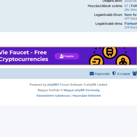
Utoljára aktív:
2018.05.
Hozzászólások száma:
67 |
Fel
(Az öss
Legaktívabb fórum:
Nem fiz
(47 hozz
Legaktívabb téma:
FixHash
(24 hozz
Kapcsolat
A csapat
Powered by
phpBB
® Forum Software © phpBB Limited
Magyar fordítás ©
Magyar phpBB Közösség
Adatvédelmi nyilatkozat
|
Használati feltételek