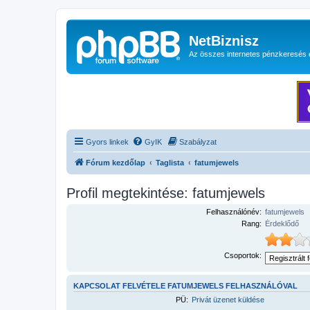
NetBiznisz
Az összes internetes pénzkeresés 
Gyors linkek
GyIK
Szabályzat
Fórum kezdőlap
Taglista
fatumjewels
Profil megtekintése: fatumjewels
Felhasználónév:
fatumjewels
Rang:
Érdeklődő
Csoportok:
KAPCSOLAT FELVÉTELE FATUMJEWELS FELHASZNÁLÓVAL
PÜ:
Privát üzenet küldése