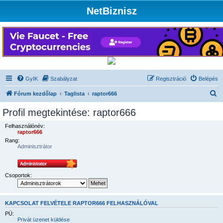
NetBiznisz
GyIK
Szabályzat
Regisztráció
Belépés
K
Fórum kezdőlap
Taglista
raptor666
e
Profil megtekintése: raptor666
r
Felhasználónév:
e
raptor666
Rang:
s
Adminisztrátor
é
s
Csoportok:
KAPCSOLAT FELVÉTELE RAPTOR666 FELHASZNÁLÓVAL
PÜ:
Privát üzenet küldése