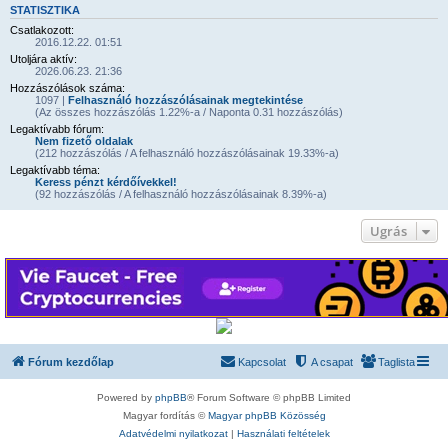
STATISZTIKA
Csatlakozott:
2016.12.22. 01:51
Utoljára aktív:
2026.06.23. 21:36
Hozzászólások száma:
1097 |
Felhasználó hozzászólásainak megtekintése
(Az összes hozzászólás 1.22%-a / Naponta 0.31 hozzászólás)
Legaktívabb fórum:
Nem fizető oldalak
(212 hozzászólás / A felhasználó hozzászólásainak 19.33%-a)
Legaktívabb téma:
Keress pénzt kérdőívekkel!
(92 hozzászólás / A felhasználó hozzászólásainak 8.39%-a)
Ugrás
Fórum kezdőlap
Kapcsolat
A csapat
Taglista
Powered by
phpBB
® Forum Software © phpBB Limited
Magyar fordítás ©
Magyar phpBB Közösség
Adatvédelmi nyilatkozat
|
Használati feltételek