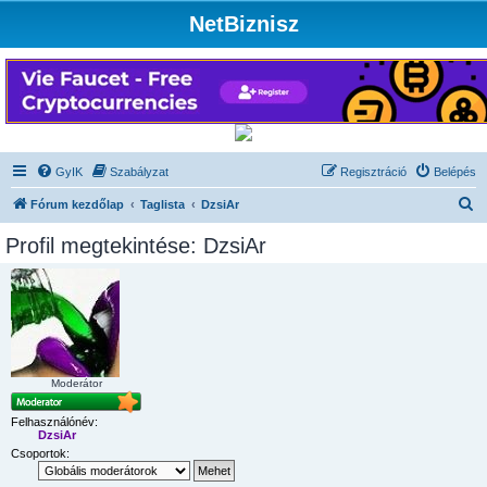
NetBiznisz
GyIK
Szabályzat
Regisztráció
Belépés
K
Fórum kezdőlap
Taglista
DzsiAr
e
Profil megtekintése: DzsiAr
r
e
s
é
s
Moderátor
Felhasználónév:
DzsiAr
Csoportok: