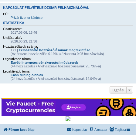
KAPCSOLAT FELVÉTELE DZSIAR FELHASZNÁLÓVAL
PÜ:
Privát üzenet küldése
STATISZTIKA
Csatlakozott:
2017.06.06. 13:46
Utoljára aktív:
2026.06.23. 21:36
Hozzászólások száma:
171 |
Felhasználó hozzászólásainak megtekintése
(Az összes hozzászólás 0.19%-a / Naponta 0.05 hozzászólás)
Legaktívabb fórum:
Egyéb internetes pénzkeresési módszerek
(44 hozzászólás / A felhasználó hozzászólásainak 25.73%-a)
Legaktívabb téma:
Cash Mining oldalak
(24 hozzászólás / A felhasználó hozzászólásainak 14.04%-a)
Ugrás
Fórum kezdőlap
Kapcsolat
A csapat
Taglista