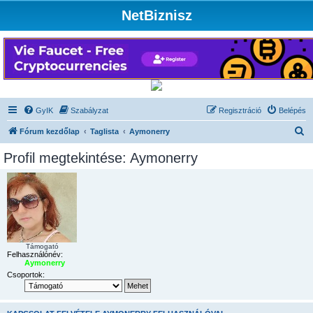
NetBiznisz
GyIK
Szabályzat
Regisztráció
Belépés
K
Fórum kezdőlap
Taglista
Aymonerry
e
Profil megtekintése: Aymonerry
r
e
s
é
s
Támogató
Felhasználónév:
Aymonerry
Csoportok: