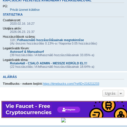
KAPCSOLAT FELVÉTELE AYMONERRY FELHASZNÁLÓVAL
PÜ:
Privát üzenet küldése
STATISZTIKA
Csatlakozott:
2020.02.16. 16:27
Utoljára aktív:
2026.06.23. 21:37
Hozzászólások száma:
118 |
Felhasználó hozzászólásainak megtekintése
(Az összes hozzászólás 0.13%-a / Naponta 0.05 hozzászólás)
Legaktívabb fórum:
Autosurf & Manualsurf
(39 hozzászólás / A felhasználó hozzászólásainak 33.05%-a)
Legaktívabb téma:
Rotate4all - CSALÓ ADMIN - MESSZE KERÜLD EL!!!
(22 hozzászólás / A felhasználó hozzászólásainak 18.64%-a)
ALÁÍRÁS
TimeBucks - nekem bejött
:
https://timebucks.com/?refID=216211233
Ugrás