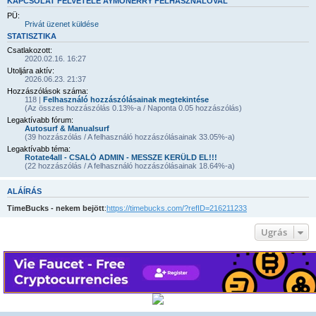
KAPCSOLAT FELVÉTELE AYMONERRY FELHASZNÁLÓVAL
PÜ:
Privát üzenet küldése
STATISZTIKA
Csatlakozott:
2020.02.16. 16:27
Utoljára aktív:
2026.06.23. 21:37
Hozzászólások száma:
118 |
Felhasználó hozzászólásainak megtekintése
(Az összes hozzászólás 0.13%-a / Naponta 0.05 hozzászólás)
Legaktívabb fórum:
Autosurf & Manualsurf
(39 hozzászólás / A felhasználó hozzászólásainak 33.05%-a)
Legaktívabb téma:
Rotate4all - CSALÓ ADMIN - MESSZE KERÜLD EL!!!
(22 hozzászólás / A felhasználó hozzászólásainak 18.64%-a)
ALÁÍRÁS
TimeBucks - nekem bejött
:
https://timebucks.com/?refID=216211233
Ugrás