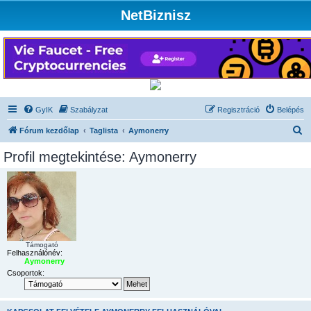
NetBiznisz
GyIK
Szabályzat
Regisztráció
Belépés
K
Fórum kezdőlap
Taglista
Aymonerry
e
Profil megtekintése: Aymonerry
r
e
s
é
s
Támogató
Felhasználónév:
Aymonerry
Csoportok: