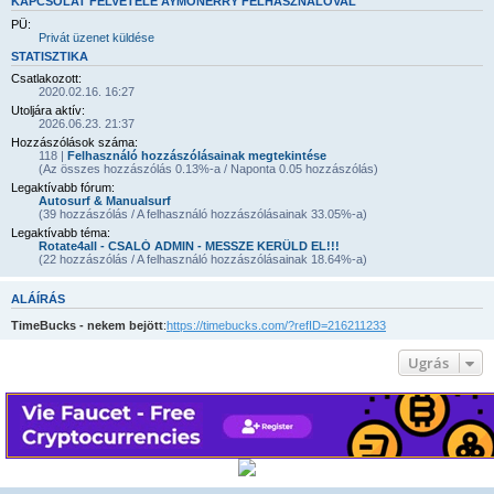
KAPCSOLAT FELVÉTELE AYMONERRY FELHASZNÁLÓVAL
PÜ:
Privát üzenet küldése
STATISZTIKA
Csatlakozott:
2020.02.16. 16:27
Utoljára aktív:
2026.06.23. 21:37
Hozzászólások száma:
118 |
Felhasználó hozzászólásainak megtekintése
(Az összes hozzászólás 0.13%-a / Naponta 0.05 hozzászólás)
Legaktívabb fórum:
Autosurf & Manualsurf
(39 hozzászólás / A felhasználó hozzászólásainak 33.05%-a)
Legaktívabb téma:
Rotate4all - CSALÓ ADMIN - MESSZE KERÜLD EL!!!
(22 hozzászólás / A felhasználó hozzászólásainak 18.64%-a)
ALÁÍRÁS
TimeBucks - nekem bejött
:
https://timebucks.com/?refID=216211233
Ugrás