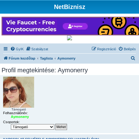
NetBiznisz
GyIK
Szabályzat
Regisztráció
Belépés
K
Fórum kezdőlap
Taglista
Aymonerry
e
Profil megtekintése: Aymonerry
r
e
s
é
s
Támogató
Felhasználónév:
Aymonerry
Csoportok: