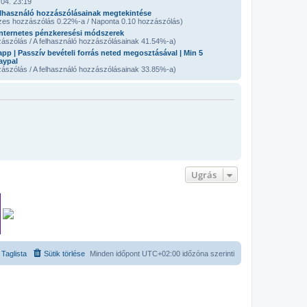
04. 23:19
lhasználó hozzászólásainak megtekintése
zes hozzászólás 0.22%-a / Naponta 0.10 hozzászólás)
nternetes pénzkeresési módszerek
ászólás / A felhasználó hozzászólásainak 41.54%-a)
pp | Passzív bevételi forrás neted megosztásával | Min 5
aypal
ászólás / A felhasználó hozzászólásainak 33.85%-a)
Ugrás
Taglista
Sütik törlése
Minden időpont
UTC+02:00
időzóna szerinti