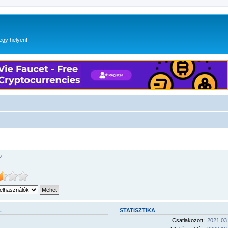
egy helyen!
o
L
STATISZTIKA
Csatlakozott:
2021.03.