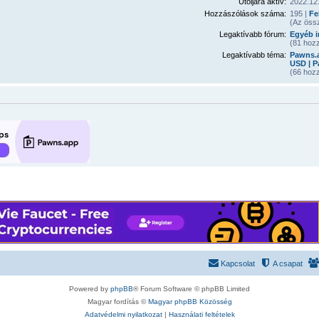
Utoljára aktív:
2022.12.
Hozzászólások száma:
195 |
Fe
(Az öss
Legaktívabb fórum:
Egyéb i
(81 hozz
Legaktívabb téma:
Pawns.a
USD | P
(66 hozz
Kapcsolat
A csapat
Powered by
phpBB
® Forum Software © phpBB Limited
Magyar fordítás ©
Magyar phpBB Közösség
Adatvédelmi nyilatkozat
|
Használati feltételek