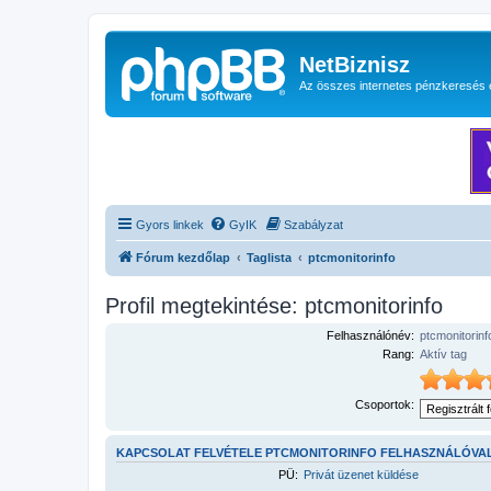
NetBiznisz
Az összes internetes pénzkeresés 
Gyors linkek
GyIK
Szabályzat
Fórum kezdőlap
Taglista
ptcmonitorinfo
Profil megtekintése: ptcmonitorinfo
Felhasználónév:
ptcmonitorinf
Rang:
Aktív tag
Csoportok:
KAPCSOLAT FELVÉTELE PTCMONITORINFO FELHASZNÁLÓVA
PÜ:
Privát üzenet küldése