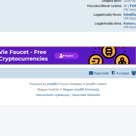
Utoljára aktív:
2026.06.
Hozzászólások száma:
94 |
Fel
(Az öss
Legaktívabb fórum:
Kérdőív
(94 hozz
Legaktívabb téma:
Keress 
(46 hozz
Kapcsolat
A csapat
Powered by
phpBB
® Forum Software © phpBB Limited
Magyar fordítás ©
Magyar phpBB Közösség
Adatvédelmi nyilatkozat
|
Használati feltételek