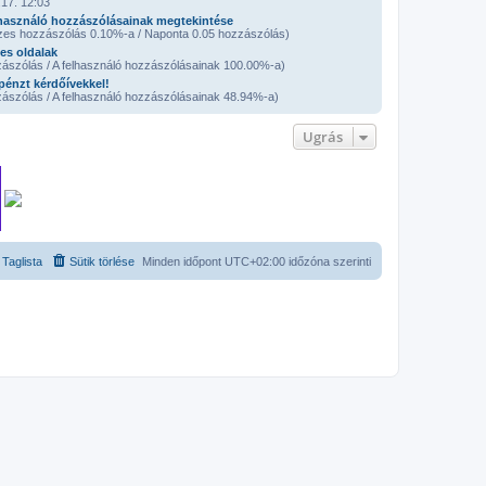
17. 12:03
használó hozzászólásainak megtekintése
zes hozzászólás 0.10%-a / Naponta 0.05 hozzászólás)
es oldalak
ászólás / A felhasználó hozzászólásainak 100.00%-a)
pénzt kérdőívekkel!
ászólás / A felhasználó hozzászólásainak 48.94%-a)
Ugrás
Taglista
Sütik törlése
Minden időpont
UTC+02:00
időzóna szerinti