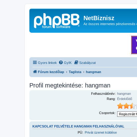
NetBiznisz
Az összes internetes pénzkeresés 
Gyors linkek
GyIK
Szabályzat
Fórum kezdőlap
Taglista
hangman
Profil megtekintése: hangman
Felhasználónév:
hangman
Rang:
Érdeklődő
Csoportok:
KAPCSOLAT FELVÉTELE HANGMAN FELHASZNÁLÓVAL
PÜ:
Privát üzenet küldése